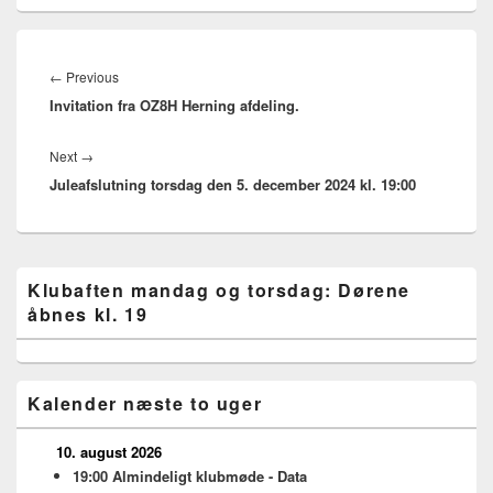
Indlægsnavigation
Previous
←
Previous
Invitation fra OZ8H Herning afdeling.
post:
Next
Next
→
Juleafslutning torsdag den 5. december 2024 kl. 19:00
post:
Primary
Klubaften mandag og torsdag: Dørene
Sidebar
åbnes kl. 19
Widget
Area
Kalender næste to uger
10. august 2026
19:00
Almindeligt klubmøde - Data