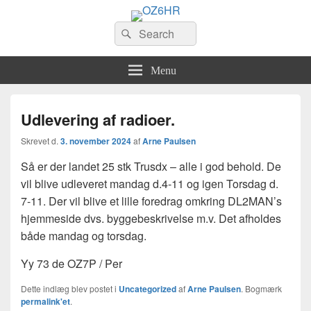
OZ6HR
Search
EDR Horsens Afdeling
Søg
for:
Menu
Udlevering af radioer.
Skrevet d.
3. november 2024
af
Arne Paulsen
Så er der landet 25 stk Trusdx – alle i god behold. De
vil blive udleveret mandag d.4-11 og igen Torsdag d.
7-11. Der vil blive et lille foredrag omkring DL2MAN’s
hjemmeside dvs. byggebeskrivelse m.v. Det afholdes
både mandag og torsdag.
Yy 73 de OZ7P / Per
Dette indlæg blev postet i
Uncategorized
af
Arne Paulsen
. Bogmærk
permalink'et
.