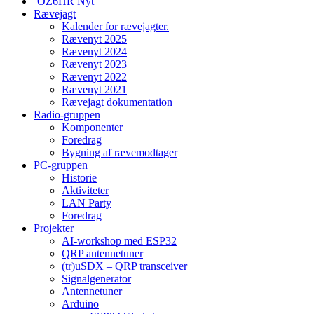
‘OZ6HR Nyt’
Rævejagt
Kalender for rævejagter.
Rævenyt 2025
Rævenyt 2024
Rævenyt 2023
Rævenyt 2022
Rævenyt 2021
Rævejagt dokumentation
Radio-gruppen
Komponenter
Foredrag
Bygning af rævemodtager
PC-gruppen
Historie
Aktiviteter
LAN Party
Foredrag
Projekter
AI-workshop med ESP32
QRP antennetuner
(tr)uSDX – QRP transceiver
Signalgenerator
Antennetuner
Arduino