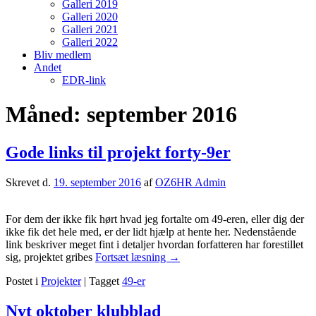
Galleri 2019
Galleri 2020
Galleri 2021
Galleri 2022
Bliv medlem
Andet
EDR-link
Måned:
september 2016
Gode links til projekt forty-9er
Skrevet d.
19. september 2016
af
OZ6HR Admin
For dem der ikke fik hørt hvad jeg fortalte om 49-eren, eller dig der
ikke fik det hele med, er der lidt hjælp at hente her. Nedenstående
link beskriver meget fint i detaljer hvordan forfatteren har forestillet
Gode
sig, projektet gribes
Fortsæt læsning
→
links
Postet i
Projekter
|
Tagget
49-er
til
projekt
forty-
Nyt oktober klubblad