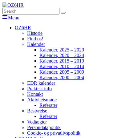
Skip
to
Search
Søg
OZ6HR
EDR Horsens Afdeling
content
for:
Menu
Primær
OZ6HR
Historie
menu
Find os!
Kalender
Kalender, 2025 – 2029
Kalender, 2020 – 2024
Kalender, 2015 – 2019
Kalender, 2010 – 2014
Kalender, 2005 – 2009
Kalender, 2000 – 2004
EDR kalender
Praktisk info
Kontakt
Aktivitetsmøde
Referater
Bestyrelse
Referater
Vedtægter
Persondatapolitik
Cookie- og privatlivspolitik