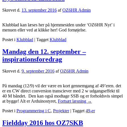
9er
Skrevet d.
13. september 2016
af
OZ6HR Admin
Klubblad kan læses her på hjemmesiden under ‘OZ6HR Nyt’ i
menuen eller ved at klikke her! God fornøjelse.
Postet i
Klubblad
|
Tagget
Klubblad
Mandag den 12. september –
inspirationsforedrag
Skrevet d.
9. september 2016
af
OZ6HR Admin
På mandag (12/9) vil der være en kort gennemgang af 49’eren. det
er en CW direct conversion transciever med 2 w udgangseffekt til
40 M båndet. Den kan også modtage SSB og er forholdsvis simpel
Mandag
at bygge! Alt er Arduinostyret,
Fortsæt læsning
→
den
Postet i
Programmering i C
,
Projekter
|
Tagget
49-er
12.
september
–
Fieldday 2016 hos OZ7SKB
inspirationsforedrag