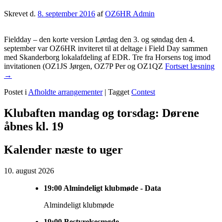
Skrevet d.
8. september 2016
af
OZ6HR Admin
Fieldday – den korte version Lørdag den 3. og søndag den 4.
september var OZ6HR inviteret til at deltage i Field Day sammen
med Skanderborg lokalafdeling af EDR. Tre fra Horsens tog imod
Fi
invitationen (OZ1JS Jørgen, OZ7P Per og OZ1QZ
Fortsæt læsning
20
→
ho
Postet i
Afholdte arrangementer
|
Tagget
Contest
O
Primary
Klubaften mandag og torsdag: Dørene
Sidebar
åbnes kl. 19
Widget
Kalender næste to uger
Area
10. august 2026
19:00
Almindeligt klubmøde - Data
Almindeligt klubmøde
19:00
Bestyrelsesmøde