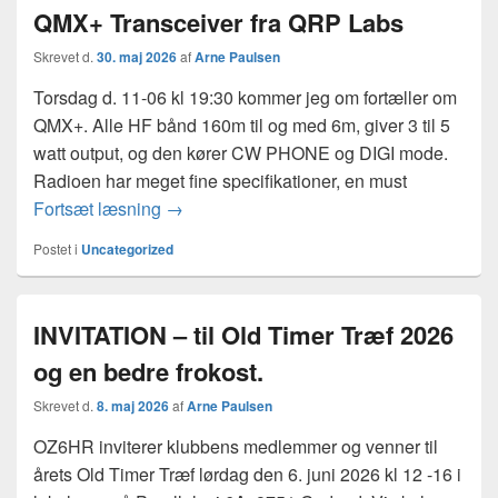
QMX+ Transceiver fra QRP Labs
Skrevet d.
30. maj 2026
af
Arne Paulsen
Torsdag d. 11-06 kl 19:30 kommer jeg om fortæller om
QMX+. Alle HF bånd 160m til og med 6m, giver 3 til 5
watt output, og den kører CW PHONE og DIGI mode.
Radioen har meget fine specifikationer, en must
QMX+ Transceiver fra QRP Labs
Fortsæt læsning
→
Postet i
Uncategorized
INVITATION – til Old Timer Træf 2026
og en bedre frokost.
Skrevet d.
8. maj 2026
af
Arne Paulsen
OZ6HR inviterer klubbens medlemmer og venner til
årets Old Timer Træf lørdag den 6. juni 2026 kl 12 -16 i