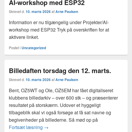
AI-workshop med ESP32
Skrevet d.
10. marts 2026
af
Arne Paulsen
Information er nu tilgængelig under Projekter/AI-
workshop med ESP32 Tryk på overskriften for at
aktivere linket.
Postet i
Uncategorized
Billedaften torsdag den 12. marts.
Skrevet d.
10. marts 2026
af
Arne Paulsen
Bent, OZ5WT og Ole, OZ5EM har fået digitaliseret
klubbens billedarkiv – over 600 stk – og præsenterer
resultatet på storskærm. Udover et hyggeligt
tilbageblik skal vi også forsøge at få sat navne og
begivenheder på billederne. Så mød op på
Billedaften torsdag den 12. marts.
Fortsæt læsning
→