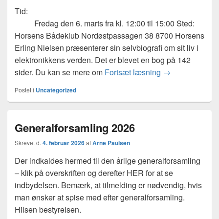
Tid:
Fredag den 6. marts fra kl. 12:00 til 15:00 Sted:
Horsens Bådeklub Nordøstpassagen 38 8700 Horsens
Erling Nielsen præsenterer sin selvbiografi om sit liv i
elektronikkens verden. Det er blevet en bog på 142
Invitation til bo
sider. Du kan se mere om
Fortsæt læsning
→
Postet i
Uncategorized
Generalforsamling 2026
Skrevet d.
4. februar 2026
af
Arne Paulsen
Der indkaldes hermed til den årlige generalforsamling
– klik på overskriften og derefter HER for at se
indbydelsen. Bemærk, at tilmelding er nødvendig, hvis
man ønsker at spise med efter generalforsamling.
Hilsen bestyrelsen.