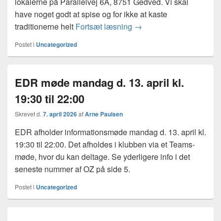
lokalerne på Parallelvej 6A, 8751 Gedved. Vi skal
have noget godt at spise og for ikke at kaste
INVITATION – til Old Tim
traditionerne helt
Fortsæt læsning
→
Postet i
Uncategorized
EDR møde mandag d. 13. april kl.
19:30 til 22:00
Skrevet d.
7. april 2026
af
Arne Paulsen
EDR afholder informationsmøde mandag d. 13. april kl.
19:30 til 22:00. Det afholdes i klubben via et Teams-
møde, hvor du kan deltage. Se yderligere info i det
seneste nummer af OZ på side 5.
Postet i
Uncategorized