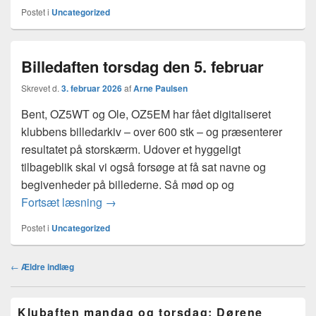
Postet i
Uncategorized
Billedaften torsdag den 5. februar
Skrevet d.
3. februar 2026
af
Arne Paulsen
Bent, OZ5WT og Ole, OZ5EM har fået digitaliseret
klubbens billedarkiv – over 600 stk – og præsenterer
resultatet på storskærm. Udover et hyggeligt
tilbageblik skal vi også forsøge at få sat navne og
begivenheder på billederne. Så mød op og
Billedaften torsdag den 5. februar
Fortsæt læsning
→
Postet i
Uncategorized
Indlægsnavigation
←
Ældre indlæg
Primary
Klubaften mandag og torsdag: Dørene
Sidebar