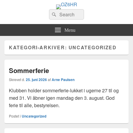
OZ6HR
Search
EDR Horsens Afdeling
Søg
for:
Menu
KATEGORI-ARKIVER:
UNCATEGORIZED
Sommerferie
Skrevet d.
25. juni 2026
af
Arne Paulsen
Klubben holder sommerferie-lukket i ugerne 27 til og
med 31. Vi åbner igen mandag den 3. august. God
ferie til alle, bestyrelsen.
Postet i
Uncategorized