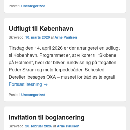
Postet i
Uncategorized
Udflugt til København
Skrevet d.
10. marts 2026
af
Arne Paulsen
Tirsdag den 14. april 2026 er der arrangeret en udflugt
til København. Programmet er, at vi kører til “Skibene
på Holmen“, hvor der bliver rundvisning på fregatten
Peder Skram og motortorpedobåden Sehested.
Derefter besøges OXA – museet for trådløs telegrafi
Udflugt til København
Fortsæt læsning
→
Postet i
Uncategorized
Invitation til boglancering
Skrevet d.
20. februar 2026
af
Arne Paulsen