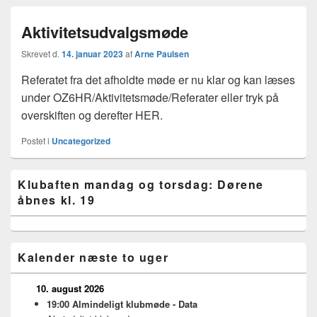
Aktivitetsudvalgsmøde
Skrevet d.
14. januar 2023
af
Arne Paulsen
Referatet fra det afholdte møde er nu klar og kan læses
under OZ6HR/Aktivitetsmøde/Referater eller tryk på
overskiften og derefter HER.
Postet i
Uncategorized
Primary
Klubaften mandag og torsdag: Dørene
Sidebar
åbnes kl. 19
Widget
Area
Kalender næste to uger
10. august 2026
19:00
Almindeligt klubmøde - Data