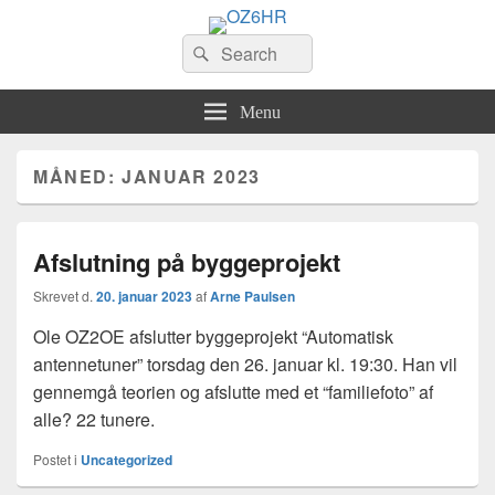
OZ6HR
Search
EDR Horsens Afdeling
Søg
for:
Menu
MÅNED:
JANUAR 2023
Afslutning på byggeprojekt
Skrevet d.
20. januar 2023
af
Arne Paulsen
Ole OZ2OE afslutter byggeprojekt “Automatisk
antennetuner” torsdag den 26. januar kl. 19:30. Han vil
gennemgå teorien og afslutte med et “familiefoto” af
alle? 22 tunere.
Postet i
Uncategorized