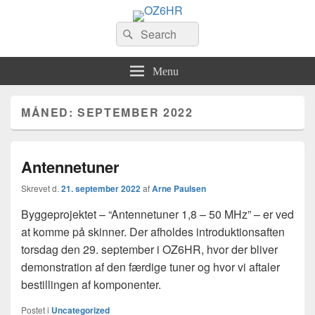
OZ6HR
Search
EDR Horsens Afdeling
Søg
for:
Menu
MÅNED:
SEPTEMBER 2022
Antennetuner
Skrevet d.
21. september 2022
af
Arne Paulsen
Byggeprojektet – “Antennetuner 1,8 – 50 MHz” – er ved
at komme på skinner. Der afholdes introduktionsaften
torsdag den 29. september i OZ6HR, hvor der bliver
demonstration af den færdige tuner og hvor vi aftaler
bestillingen af komponenter.
Postet i
Uncategorized