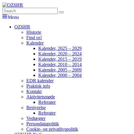
Skip
to
Search
Søg
OZ6HR
EDR Horsens Afdeling
content
for:
Menu
Primær
OZ6HR
Historie
menu
Find os!
Kalender
Kalender, 2025 – 2029
Kalender, 2020 – 2024
Kalender, 2015 – 2019
Kalender, 2010 – 2014
Kalender, 2005 – 2009
Kalender, 2000 – 2004
EDR kalender
Praktisk info
Kontakt
Aktivitetsmøde
Referater
Bestyrelse
Referater
Vedtægter
Persondatapolitik
Cookie- og privatlivspolitik