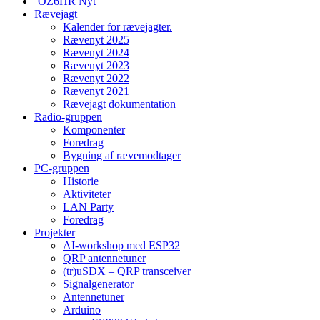
‘OZ6HR Nyt’
Rævejagt
Kalender for rævejagter.
Rævenyt 2025
Rævenyt 2024
Rævenyt 2023
Rævenyt 2022
Rævenyt 2021
Rævejagt dokumentation
Radio-gruppen
Komponenter
Foredrag
Bygning af rævemodtager
PC-gruppen
Historie
Aktiviteter
LAN Party
Foredrag
Projekter
AI-workshop med ESP32
QRP antennetuner
(tr)uSDX – QRP transceiver
Signalgenerator
Antennetuner
Arduino