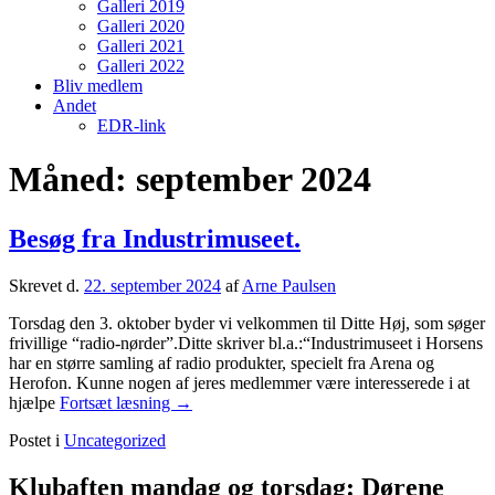
Galleri 2019
Galleri 2020
Galleri 2021
Galleri 2022
Bliv medlem
Andet
EDR-link
Måned:
september 2024
Besøg fra Industrimuseet.
Skrevet d.
22. september 2024
af
Arne Paulsen
Torsdag den 3. oktober byder vi velkommen til Ditte Høj, som søger
frivillige “radio-nørder”.Ditte skriver bl.a.:“Industrimuseet i Horsens
har en større samling af radio produkter, specielt fra Arena og
Herofon. Kunne nogen af jeres medlemmer være interesserede i at
Besøg
hjælpe
Fortsæt læsning
→
fra
Postet i
Uncategorized
Industrimuseet.
Primary
Klubaften mandag og torsdag: Dørene