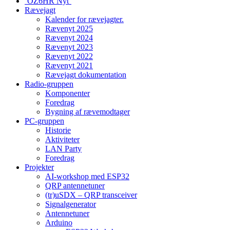
‘OZ6HR Nyt’
Rævejagt
Kalender for rævejagter.
Rævenyt 2025
Rævenyt 2024
Rævenyt 2023
Rævenyt 2022
Rævenyt 2021
Rævejagt dokumentation
Radio-gruppen
Komponenter
Foredrag
Bygning af rævemodtager
PC-gruppen
Historie
Aktiviteter
LAN Party
Foredrag
Projekter
AI-workshop med ESP32
QRP antennetuner
(tr)uSDX – QRP transceiver
Signalgenerator
Antennetuner
Arduino