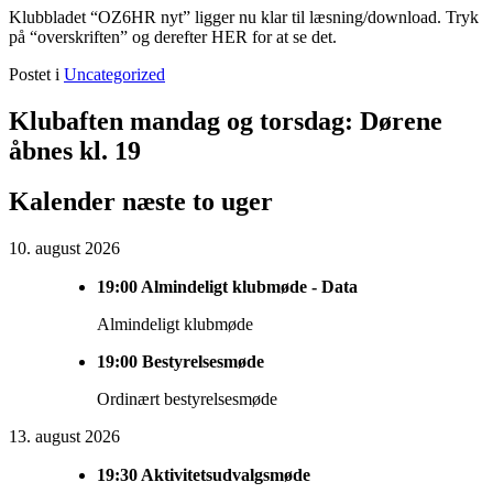
Klubbladet “OZ6HR nyt” ligger nu klar til læsning/download. Tryk
på “overskriften” og derefter HER for at se det.
Postet i
Uncategorized
Primary
Klubaften mandag og torsdag: Dørene
Sidebar
åbnes kl. 19
Widget
Kalender næste to uger
Area
10. august 2026
19:00
Almindeligt klubmøde - Data
Almindeligt klubmøde
19:00
Bestyrelsesmøde
Ordinært bestyrelsesmøde
13. august 2026
19:30
Aktivitetsudvalgsmøde