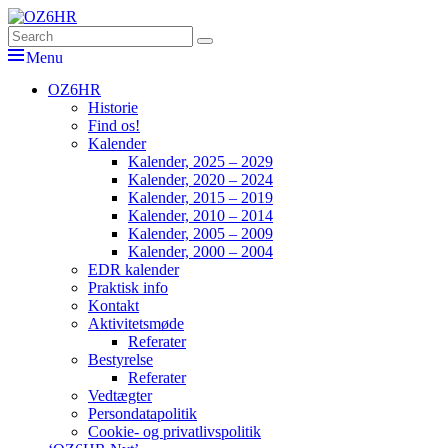
Skip
to
Search
Søg
OZ6HR
EDR Horsens Afdeling
content
for:
Menu
Primær
OZ6HR
Historie
menu
Find os!
Kalender
Kalender, 2025 – 2029
Kalender, 2020 – 2024
Kalender, 2015 – 2019
Kalender, 2010 – 2014
Kalender, 2005 – 2009
Kalender, 2000 – 2004
EDR kalender
Praktisk info
Kontakt
Aktivitetsmøde
Referater
Bestyrelse
Referater
Vedtægter
Persondatapolitik
Cookie- og privatlivspolitik