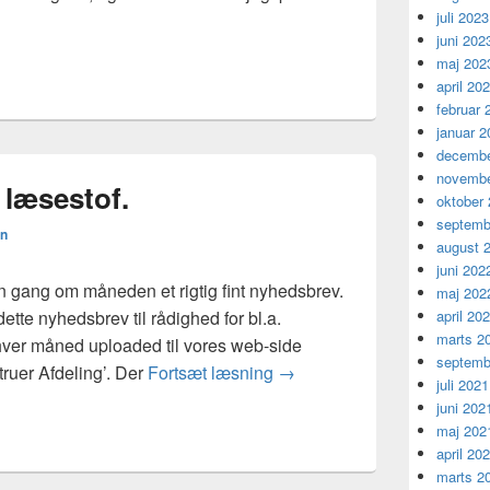
pril fra kl. 14:00 – 1600
juli 2023
juni 202
maj 202
april 20
februar 
januar 2
decembe
novembe
 læsestof.
oktober
septemb
n
august 
juni 202
n gang om måneden et rigtig fint nyhedsbrev.
maj 202
 dette nyhedsbrev til rådighed for bl.a.
april 20
marts 2
ver måned uploaded til vores web-side
septemb
Se engang ! Godt læsestof.
ruer Afdeling’. Der
Fortsæt læsning
→
juli 2021
juni 202
maj 202
april 20
marts 2