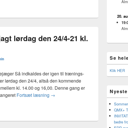
Alm
20. a
19:
Alm
ejagt lørdag den 24/4-21 kl.
Se hel
in
Klik HER
æger Så indkaldes der igen til trænings-
er lørdag den 24/4, altså den kommende
 mellem kl. 14.00 og 16,00. Denne gang er
Nyeste
Invitation til rævejagt lørdag den 24/4-
rangeret
Fortsæt læsning
→
Sommerf
QMX+ Tr
INVITATI
bedre fr
EDR møde