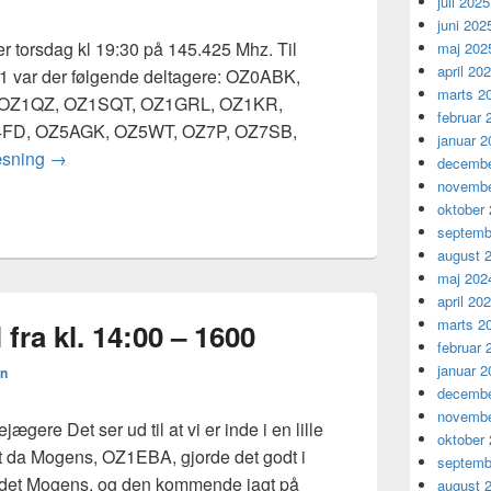
juli 2025
juni 202
 torsdag kl 19:30 på 145.425 Mhz. Til
maj 202
april 20
21 var der følgende deltagere: OZ0ABK,
marts 2
OZ1QZ, OZ1SQT, OZ1GRL, OZ1KR,
februar 
FD, OZ5AGK, OZ5WT, OZ7P, OZ7SB,
januar 2
OZ6HR’s klubmøde hver torsdag kl. 19:30 145.425 Mhz.
æsning
→
decembe
novembe
oktober
septemb
august 
maj 202
april 20
marts 2
 fra kl. 14:00 – 1600
februar 
januar 2
n
decembe
novembe
ere Det ser ud til at vi er inde i en lille
oktober
st da Mogens, OZ1EBA, gjorde det godt i
septemb
r det Mogens, og den kommende jagt på
august 