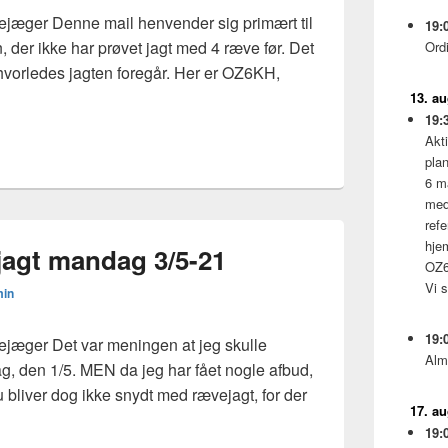
jæger Denne mail henvender sig primært til
19:
, der ikke har prøvet jagt med 4 ræve før. Det
Ord
 i hvorledes jagten foregår. Her er OZ6KH,
rende oplysninger til rævejagten 3/5-21
13. a
19:
Akti
pla
6 m
med
ref
hje
ejagt mandag 3/5-21
OZ6
Vi 
in
19:
jæger Det var meningen at jeg skulle
Alm
ag, den 1/5. MEN da jeg har fået nogle afbud,
bliver dog ikke snydt med rævejagt, for der
17. a
ion til rævejagt mandag 3/5-21
19: