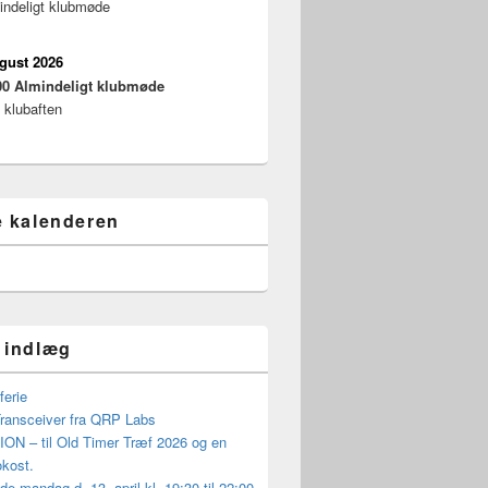
indeligt klubmøde
ugust 2026
00
Almindeligt klubmøde
 klubaften
e kalenderen
 indlæg
21 kl. 14 -16
erie
ansceiver fra QRP Labs
ON – til Old Timer Træf 2026 og en
okost.
 mandag d. 13. april kl. 19:30 til 22:00