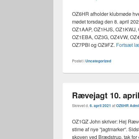
OZ6HR afholder klubmøde hver
mødet torsdag den 8. april 20
OZ1AAP, OZ1HJS, OZ1KWJ, 
OZ1EBA, OZ3G, OZ4VW, OZ4
OZ7PBI og OZ9FZ.
Fortsæt l
Postet i
Uncategorized
Rævejagt 10. april
Skrevet d.
6. april 2021
af
OZ6HR Admi
OZ1QZ John skriver: Hej Rævejæg
stime af nye ”jagtmarker”. Sid
skoven ved Brædstrup, tak fo