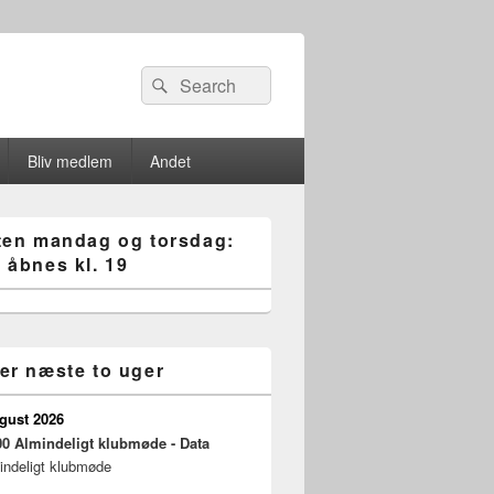
Search
Søg
for:
Bliv medlem
Andet
ten mandag og torsdag:
 åbnes kl. 19
er næste to uger
ugust 2026
00
Almindeligt klubmøde - Data
indeligt klubmøde