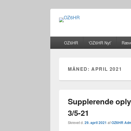
OZ6HR
EDR Horsens Afdeling
Primær
OZ6HR
‘OZ6HR Nyt’
Ræve
menu
MÅNED:
APRIL 2021
Supplerende oplys
3/5-21
Skrevet d.
29. april 2021
af
OZ6HR Adm