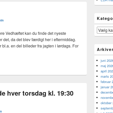
Katego
in
Kategorier
e Vedhæftet kan du finde det nyeste
 det, da det blev færdigt her i eftermiddag.
bl.a. en del billeder fra jagten i lørdags. For
Arkive
t
juni 202
maj 202
april 20
marts 2
februar 
januar 2
 hver torsdag kl. 19:30
decembe
novembe
oktober
septemb
n