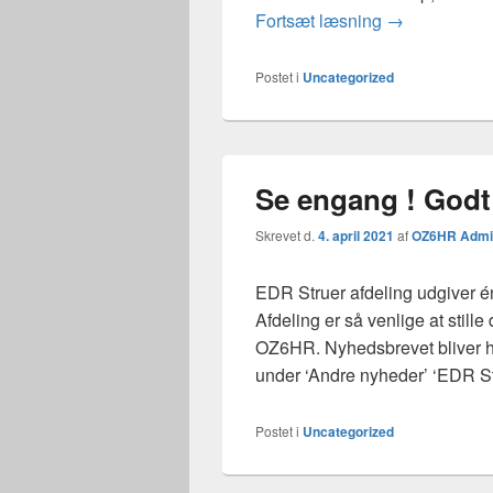
Rævejagt 10. a
Fortsæt læsning
→
Postet i
Uncategorized
Se engang ! Godt
Skrevet d.
4. april 2021
af
OZ6HR Admi
EDR Struer afdeling udgiver é
Afdeling er så venlige at stille
OZ6HR. Nyhedsbrevet bliver h
under ‘Andre nyheder’ ‘EDR St
Postet i
Uncategorized