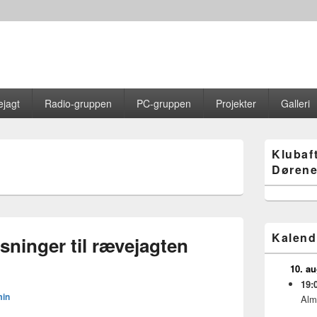
jagt
Radio-gruppen
PC-gruppen
Projekter
Galleri
Primary
Klubaf
Sidebar
Dørene
Widget
Area
Kalend
ninger til rævejagten
10. a
19:
in
Alm