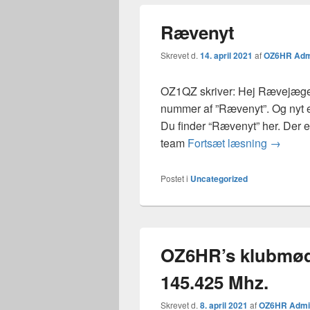
Rævenyt
Skrevet d.
14. april 2021
af
OZ6HR Adm
OZ1QZ skriver: Hej Rævejæger
nummer af ”Rævenyt”. Og nyt er
Du finder “Rævenyt” her. Der er 
Ræveny
team
Fortsæt læsning
→
Postet i
Uncategorized
OZ6HR’s klubmøde
145.425 Mhz.
Skrevet d.
8. april 2021
af
OZ6HR Admi