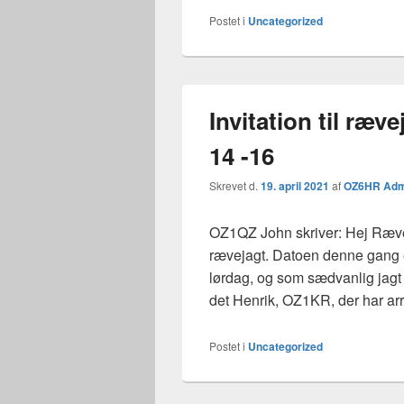
Postet i
Uncategorized
Invitation til ræv
14 -16
Skrevet d.
19. april 2021
af
OZ6HR Adm
OZ1QZ John skriver: Hej Rævej
rævejagt. Datoen denne gang 
lørdag, og som sædvanlig jagt
det Henrik, OZ1KR, der har ar
Postet i
Uncategorized