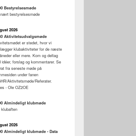
00
Bestyrelsesmøde
inært bestyrelsesmøde
ugust 2026
30
Aktivitetsudvalgsmøde
vitetsmødet er stedet, hvor vi
nlægger klubaktiviteter for de næste
åneder eller mere. Kom og deltag
 idéer, forslag og kommentarer. Se
erat fra seneste møde på
mmesiden under fanen
HR/Aktivitetsmøde/Referater.
ses - Ole OZ2OE
00
Almindeligt klubmøde
 klubaften
ugust 2026
00
Almindeligt klubmøde - Data