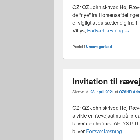
OZ1QZ John skriver: Hej Ræve
de ”nye” fra Horsensafdelingen
er vigtigt at du sætter dig ind
Supple
Villys,
Fortsæt læsning
→
Postet i
Uncategorized
Invitation til ræv
Skrevet d.
28. april 2021
af
OZ6HR Adm
OZ1QZ John skriver: Hej Ræve
afvikle en rævejagt nu på lørd
bliver den hermed AFLYST! Du 
Invitat
bliver
Fortsæt læsning
→