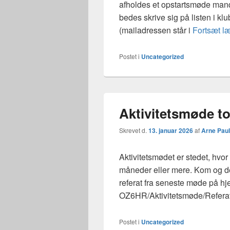
afholdes et opstartsmøde mand
bedes skrive sig på listen i kl
(mailadressen står i
Fortsæt l
Postet i
Uncategorized
Aktivitetsmøde to
Skrevet d.
13. januar 2026
af
Arne Pau
Aktivitetsmødet er stedet, hvor
måneder eller mere. Kom og de
referat fra seneste møde på 
OZ6HR/Aktivitetsmøde/Referat
Postet i
Uncategorized