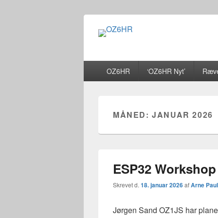
OZ6HR
EDR Horsens Afdeling
Primær
OZ6HR
‘OZ6HR Nyt’
Ræve
menu
MÅNED:
JANUAR 2026
ESP32 Workshop
Skrevet d.
18. januar 2026
af
Arne Pau
Jørgen Sand OZ1JS har plane