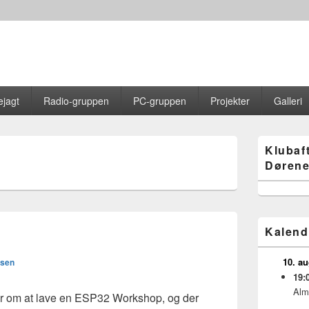
jagt
Radio-gruppen
PC-gruppen
Projekter
Galleri
Primary
Klubaf
Sidebar
Dørene
Widget
Area
Kalend
10. a
lsen
19:
Alm
r om at lave en ESP32 Workshop, og der