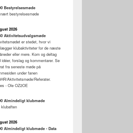
00
Bestyrelsesmøde
inært bestyrelsesmøde
ugust 2026
30
Aktivitetsudvalgsmøde
vitetsmødet er stedet, hvor vi
nlægger klubaktiviteter for de næste
åneder eller mere. Kom og deltag
 idéer, forslag og kommentarer. Se
erat fra seneste møde på
mmesiden under fanen
HR/Aktivitetsmøde/Referater.
ses - Ole OZ2OE
00
Almindeligt klubmøde
 klubaften
ugust 2026
00
Almindeligt klubmøde - Data