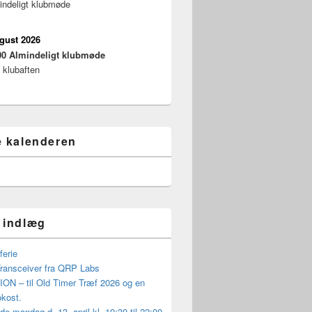
indeligt klubmøde
ugust 2026
00
Almindeligt klubmøde
 klubaften
e kalenderen
 indlæg
erie
ansceiver fra QRP Labs
ON – til Old Timer Træf 2026 og en
okost.
 mandag d. 13. april kl. 19:30 til 22:00