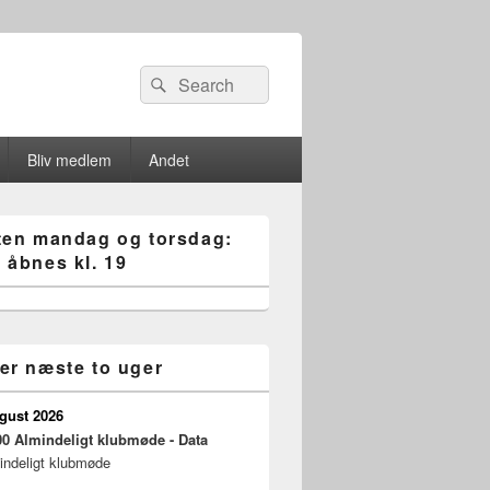
Search
Søg
for:
Bliv medlem
Andet
ten mandag og torsdag:
 åbnes kl. 19
er næste to uger
ugust 2026
00
Almindeligt klubmøde - Data
indeligt klubmøde