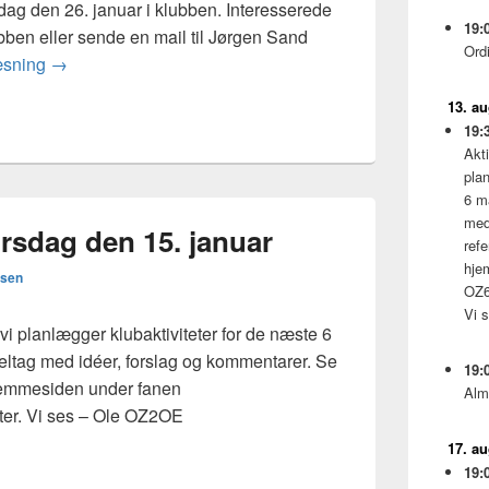
ag den 26. januar i klubben. Interesserede
19:
ubben eller sende en mail til Jørgen Sand
Ord
ESP32 Workshop
æsning
→
13. a
19:
Akti
pla
6 m
med
rsdag den 15. januar
ref
hje
lsen
OZ6
Vi 
 vi planlægger klubaktiviteter for de næste 6
ltag med idéer, forslag og kommentarer. Se
19:
hjemmesiden under fanen
Alm
er. Vi ses – Ole OZ2OE
17. a
19: