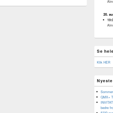
Alm
20. a
19:
Alm
Se hel
Klik HER
Nyeste
Sommerf
QMX+ Tr
INVITATI
bedre fr
EDR møde