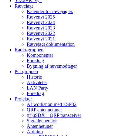
‘OZ6HR Nyt’
Rævejagt
Kalender for rævejagter.
Rævenyt 2025
Rævenyt 2024
Rævenyt 2023
Rævenyt 2022
Rævenyt 2021
Rævejagt dokumentation
Radio-gruppen
Komponenter
Foredrag
Bygning af rævemodtager
PC-gruppen
Historie
Aktiviteter
LAN Party
Foredrag
Projekter
AI-workshop med ESP32
QRP antennetuner
(tr)uSDX – QRP transceiver
Signalgenerator
Antennetuner
Arduino