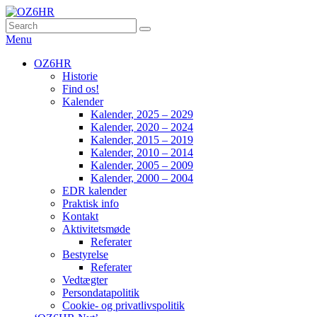
Skip
to
Search
Søg
OZ6HR
EDR Horsens Afdeling
content
for:
Menu
Primær
OZ6HR
Historie
menu
Find os!
Kalender
Kalender, 2025 – 2029
Kalender, 2020 – 2024
Kalender, 2015 – 2019
Kalender, 2010 – 2014
Kalender, 2005 – 2009
Kalender, 2000 – 2004
EDR kalender
Praktisk info
Kontakt
Aktivitetsmøde
Referater
Bestyrelse
Referater
Vedtægter
Persondatapolitik
Cookie- og privatlivspolitik