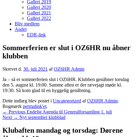
Galleri 2019
Galleri 2020
Galleri 2021
Galleri 2022
Bliv medlem
Andet
EDR-link
Sommerferien er slut i OZ6HR nu åbner
klubben
Skrevet d.
30. juli 2021
af
OZ6HR Admin
Ja – så er sommerferien slut i OZ6HR. Klubben genåbner torsdag
den 5. august kl. 19:00. Samme aften er der rævejagt møde kl.
19:30. Så kom glad til en hyggelig genåbning.
Dette indlæg blev postet i
Uncategorized
af
OZ6HR Admin
.
Bogmærk
permalink'et
.
Indlægsnavigation
Previous
←
Previous
Endelig Agenda til Generalforsamling 1. juli
Next
post:
Next
→
Nyt september klubblad
post:
Primary
Klubaften mandag og torsdag: Dørene