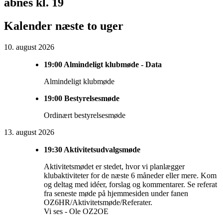
Sidebar
åbnes kl. 19
Widget
Kalender næste to uger
Area
10. august 2026
19:00
Almindeligt klubmøde - Data
Almindeligt klubmøde
19:00
Bestyrelsesmøde
Ordinært bestyrelsesmøde
13. august 2026
19:30
Aktivitetsudvalgsmøde
Aktivitetsmødet er stedet, hvor vi planlægger
klubaktiviteter for de næste 6 måneder eller mere. Kom
og deltag med idéer, forslag og kommentarer. Se referat
fra seneste møde på hjemmesiden under fanen
OZ6HR/Aktivitetsmøde/Referater.
Vi ses - Ole OZ2OE