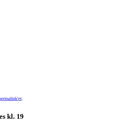
permalink'et
.
s kl. 19