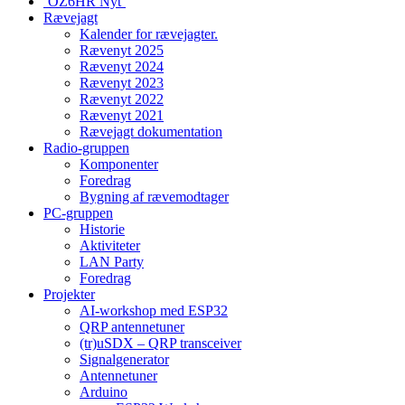
‘OZ6HR Nyt’
Rævejagt
Kalender for rævejagter.
Rævenyt 2025
Rævenyt 2024
Rævenyt 2023
Rævenyt 2022
Rævenyt 2021
Rævejagt dokumentation
Radio-gruppen
Komponenter
Foredrag
Bygning af rævemodtager
PC-gruppen
Historie
Aktiviteter
LAN Party
Foredrag
Projekter
AI-workshop med ESP32
QRP antennetuner
(tr)uSDX – QRP transceiver
Signalgenerator
Antennetuner
Arduino