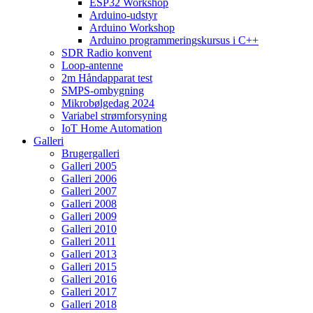
ESP32 Workshop
Arduino-udstyr
Arduino Workshop
Arduino programmeringskursus i C++
SDR Radio konvent
Loop-antenne
2m Håndapparat test
SMPS-ombygning
Mikrobølgedag 2024
Variabel strømforsyning
IoT Home Automation
Galleri
Brugergalleri
Galleri 2005
Galleri 2006
Galleri 2007
Galleri 2008
Galleri 2009
Galleri 2010
Galleri 2011
Galleri 2013
Galleri 2015
Galleri 2016
Galleri 2017
Galleri 2018