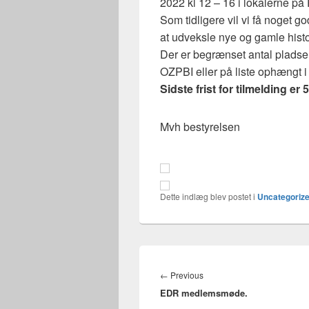
2022 kl 12 – 16 i lokalerne på
Som tidligere vil vi få noget go
at udveksle nye og gamle histo
Der er begrænset antal pladser 
OZPBI eller på liste ophængt i
Sidste frist for tilmelding er 
Mvh bestyrelsen
Dette indlæg blev postet i
Uncategoriz
Indlægsnavigation
Previous
←
Previous
EDR medlemsmøde.
post: