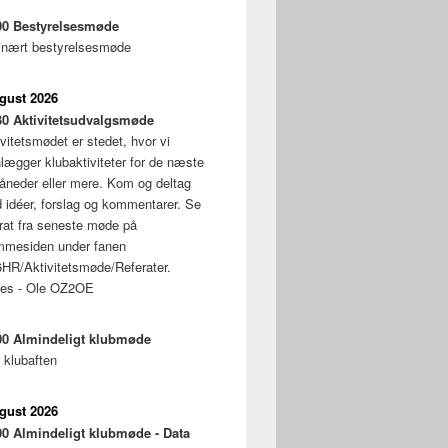
00
Bestyrelsesmøde
inært bestyrelsesmøde
ugust 2026
30
Aktivitetsudvalgsmøde
vitetsmødet er stedet, hvor vi
nlægger klubaktiviteter for de næste
åneder eller mere. Kom og deltag
 idéer, forslag og kommentarer. Se
erat fra seneste møde på
mmesiden under fanen
HR/Aktivitetsmøde/Referater.
ses - Ole OZ2OE
00
Almindeligt klubmøde
 klubaften
ugust 2026
00
Almindeligt klubmøde - Data