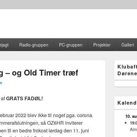
jagt
Radio-gruppen
PC-gruppen
Projekter
Galleri
Primary
Klubaf
Sidebar
 – og Old Timer træf
Dørene
Widget
Area
n
 af
GRATS FADØL!
Kalend
februar 2022 blev ikke til noget pga. corona.
10. a
mmerafslutningen, så OZ6HR inviterer
19:
Alm
 til en bedre frokost lørdag den 11. juni