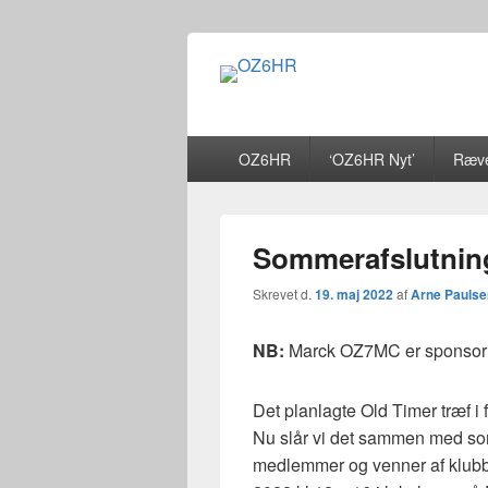
OZ6HR
EDR Horsens Afdeling
Primær
OZ6HR
‘OZ6HR Nyt’
Ræve
menu
Sommerafslutning
Skrevet d.
19. maj 2022
af
Arne Paulse
NB:
Marck OZ7MC er sponsor
Det planlagte Old Timer træf i 
Nu slår vi det sammen med so
medlemmer og venner af klubben