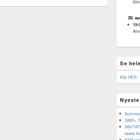
Alm
20. a
19:
Alm
Se hel
Klik HER
Nyeste
Sommerf
QMX+ Tr
INVITATI
bedre fr
EDR møde