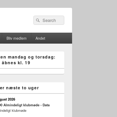
Search
Søg
for:
Bliv medlem
Andet
ten mandag og torsdag:
 åbnes kl. 19
er næste to uger
ugust 2026
00
Almindeligt klubmøde - Data
indeligt klubmøde