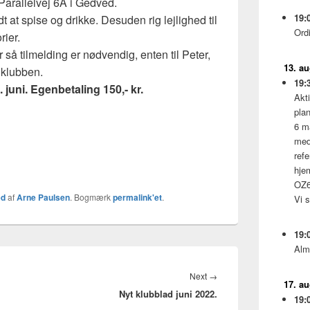
 Parallelvej 6A i Gedved.
19:
dt at spise og drikke. Desuden rig lejlighed til
Ord
rier.
så tilmelding er nødvendig, enten til Peter,
13. a
 klubben.
19:
5. juni. Egenbetaling 150,- kr.
Akti
pla
6 m
med
ref
hje
OZ6
ed
af
Arne Paulsen
. Bogmærk
permalink'et
.
Vi 
19:
Alm
Next
Next
→
17. a
Nyt klubblad juni 2022.
post:
19: