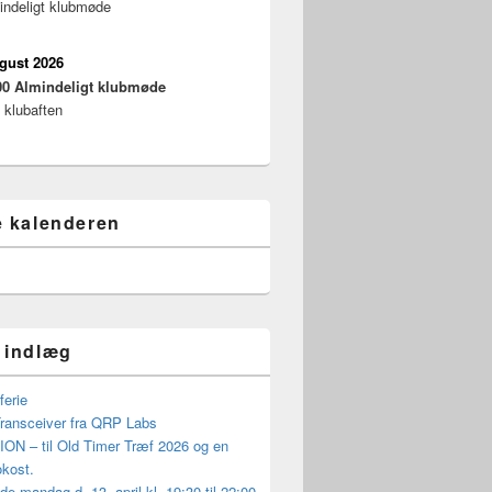
indeligt klubmøde
ugust 2026
00
Almindeligt klubmøde
 klubaften
e kalenderen
 indlæg
erie
ansceiver fra QRP Labs
ON – til Old Timer Træf 2026 og en
okost.
 mandag d. 13. april kl. 19:30 til 22:00