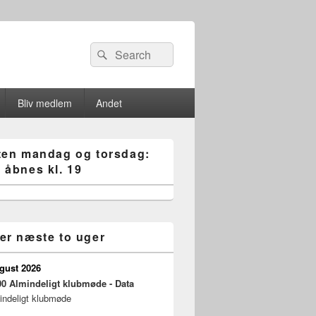
Search
Søg
for:
Bliv medlem
Andet
ten mandag og torsdag:
 åbnes kl. 19
er næste to uger
ugust 2026
00
Almindeligt klubmøde - Data
indeligt klubmøde