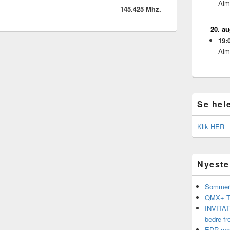
Alm
145.425 Mhz.
20. a
19:
Alm
Se hel
Klik HER
Nyeste
Sommerf
QMX+ Tr
INVITATI
bedre fr
EDR møde