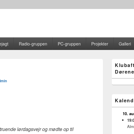
jagt
Radio-gruppen
PC-gruppen
Projekter
Galleri
Primary
Klubaf
Sidebar
Dørene
Widget
Area
dmin
Kalend
10. a
19:
Alm
t truende lørdagsvejr og mødte op til