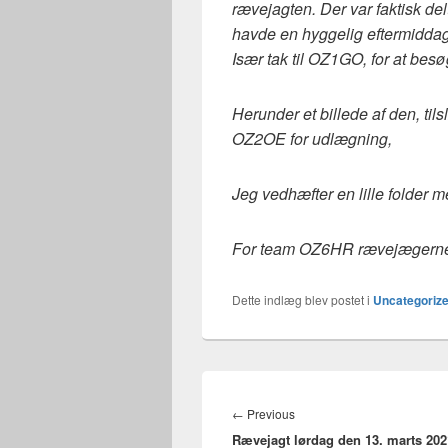
rævejagten. Der var faktisk del
havde en hyggelig eftermidda
Især tak til OZ1GO, for at besø
Herunder et billede af den, tils
OZ2OE for udlægning,
Jeg vedhæfter en lille folder m
For team OZ6HR rævejægern
Dette indlæg blev postet i
Uncategoriz
Indlægsnavigation
Previous
←
Previous
Rævejagt lørdag den 13. marts 2021
post: