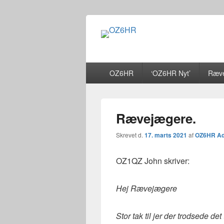
OZ6HR
EDR Horsens Afdeling
Primær
OZ6HR
‘OZ6HR Nyt’
Ræve
menu
Rævejægere.
Skrevet d.
17. marts 2021
af
OZ6HR A
OZ1QZ John skriver:
Hej Rævejægere
Stor tak til jer der trodsede de