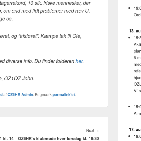
tagerrekord, 13 stk. friske mennesker, der
19:
g, om end med lidt problemer med ræv U.
Ord
ge os.
13. a
løret, og ”afsløret”. Kæmpe tak til Ole,
19:
Akti
pla
6 m
ed diverse info. Du finder folderen
her
.
med
ref
hje
e, OZ1QZ John.
OZ6
Vi 
ed
af
OZ6HR Admin
. Bogmærk
permalink'et
.
19:
Alm
17. a
Next
Next
→
19:
 kl. 14
OZ6HR’s klubmøde hver torsdag kl. 19:30
post: