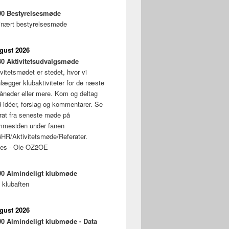
00
Bestyrelsesmøde
inært bestyrelsesmøde
ugust 2026
30
Aktivitetsudvalgsmøde
vitetsmødet er stedet, hvor vi
nlægger klubaktiviteter for de næste
åneder eller mere. Kom og deltag
 idéer, forslag og kommentarer. Se
erat fra seneste møde på
mmesiden under fanen
HR/Aktivitetsmøde/Referater.
ses - Ole OZ2OE
00
Almindeligt klubmøde
 klubaften
ugust 2026
00
Almindeligt klubmøde - Data