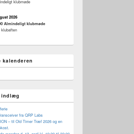
indeligt klubmøde
ugust 2026
00
Almindeligt klubmøde
 klubaften
e kalenderen
 indlæg
erie
ansceiver fra QRP Labs
ON – til Old Timer Træf 2026 og en
okost.
 mandag d. 13. april kl. 19:30 til 22:00