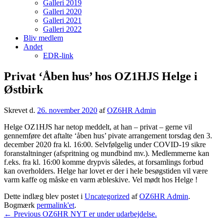
Galleri 2019
Galleri 2020
Galleri 2021
Galleri 2022
Bliv medlem
Andet
EDR-link
Privat ‘Åben hus’ hos OZ1HJS Helge i
Østbirk
Skrevet d.
26. november 2020
af
OZ6HR Admin
Helge OZ1HJS har netop meddelt, at han – privat – gerne vil
gennemføre det aftalte ‘åben hus’ pivate arrangement torsdag den 3.
december 2020 fra kl. 16:00. Selvfølgelig under COVID-19 sikre
foranstaltninger (afspritning og mundbind mv.). Medlemmerne kan
f.eks. fra kl. 16:00 komme drypvis således, at forsamlings forbud
kan overholders. Helge har lovet er der i hele besøgstiden vil være
varm kaffe og måske en varm æbleskive. Vel mødt hos Helge !
Dette indlæg blev postet i
Uncategorized
af
OZ6HR Admin
.
Bogmærk
permalink'et
.
Indlægsnavigation
Previous
←
Previous
OZ6HR NYT er under udarbejdelse.