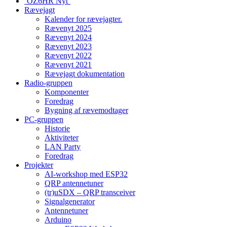
‘OZ6HR Nyt’
Rævejagt
Kalender for rævejagter.
Rævenyt 2025
Rævenyt 2024
Rævenyt 2023
Rævenyt 2022
Rævenyt 2021
Rævejagt dokumentation
Radio-gruppen
Komponenter
Foredrag
Bygning af rævemodtager
PC-gruppen
Historie
Aktiviteter
LAN Party
Foredrag
Projekter
AI-workshop med ESP32
QRP antennetuner
(tr)uSDX – QRP transceiver
Signalgenerator
Antennetuner
Arduino