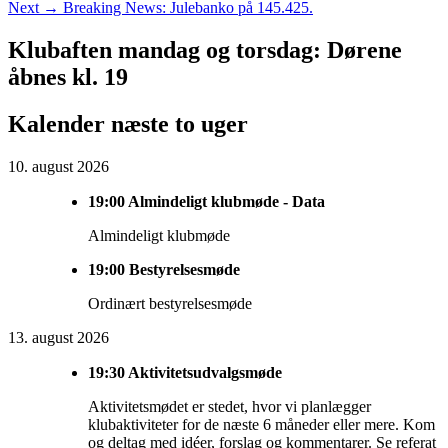
Next
post:
Next
→
Breaking News: Julebanko på 145.425.
post:
Primary
Klubaften mandag og torsdag: Dørene
Sidebar
åbnes kl. 19
Widget
Kalender næste to uger
Area
10. august 2026
19:00
Almindeligt klubmøde - Data
Almindeligt klubmøde
19:00
Bestyrelsesmøde
Ordinært bestyrelsesmøde
13. august 2026
19:30
Aktivitetsudvalgsmøde
Aktivitetsmødet er stedet, hvor vi planlægger
klubaktiviteter for de næste 6 måneder eller mere. Kom
og deltag med idéer, forslag og kommentarer. Se referat