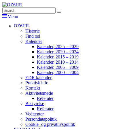
Skip
to
Search
Søg
OZ6HR
EDR Horsens Afdeling
content
for:
Menu
Primær
OZ6HR
Historie
menu
Find os!
Kalender
Kalender, 2025 – 2029
Kalender, 2020 – 2024
Kalender, 2015 – 2019
Kalender, 2010 – 2014
Kalender, 2005 – 2009
Kalender, 2000 – 2004
EDR kalender
Praktisk info
Kontakt
Aktivitetsmøde
Referater
Bestyrelse
Referater
Vedtægter
Persondatapolitik
Cookie- og privatlivspolitik