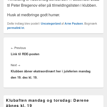
til Peter Bregenov eller på tilmeldingslisten i klubben.
Husk at medbringe godt humør.
Dette indlæg blev postet i
Uncategorized
af
Arne Paulsen
. Bogmærk
permalink'et
.
Indlægsnavigation
Previous
←
Previous
Link til RDE-posten
post:
Next
Next
→
Klubben åbner ekstraordinært her i juleferien mandag
post:
den 19. dec kl. 19.
Primary
Klubaften mandag og torsdag: Dørene
Sidebar
åbnes kl. 19
Widget