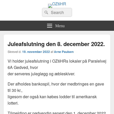
OZ6HR
Search
EDR Horsens Afdeling
Søg
for:
Menu
Juleafslutning den 8. december 2022.
Skrevet d.
19. november 2022
af
Arne Paulsen
Vi holder juleafslutning i OZ6HRs lokaler på Paralelvej
6A Gedved, hvor
der serveres julegløgg og æbleskiver.
Der afholdes bankospil, hvor der medbringes en gave
til 30 kr.,
ligesom der også kan købes lodder til amerikansk
lotteri.
Tilmelding er nødvendig senest den 1. december 2022