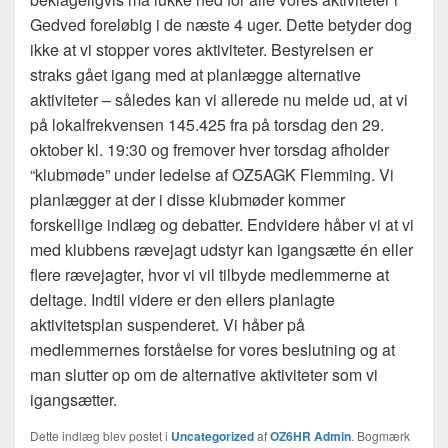
Gedved foreløbig i de næste 4 uger. Dette betyder dog
ikke at vi stopper vores aktiviteter. Bestyrelsen er
straks gået igang med at planlægge alternative
aktiviteter – således kan vi allerede nu melde ud, at vi
på lokalfrekvensen 145.425 fra på torsdag den 29.
oktober kl. 19:30 og fremover hver torsdag afholder
“klubmøde” under ledelse af OZ5AGK Flemming. Vi
planlægger at der i disse klubmøder kommer
forskellige indlæg og debatter. Endvidere håber vi at vi
med klubbens rævejagt udstyr kan igangsætte én eller
flere rævejagter, hvor vi vil tilbyde medlemmerne at
deltage. Indtil videre er den ellers planlagte
aktivitetsplan suspenderet. Vi håber på
medlemmernes forståelse for vores beslutning og at
man slutter op om de alternative aktiviteter som vi
igangsætter.
Dette indlæg blev postet i
Uncategorized
af
OZ6HR Admin
. Bogmærk