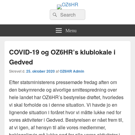
OZ6HR
Search
EDR Horsens Afdeling
Søg
for:
Menu
COVID-19 og OZ6HR’s klublokale i
Gedved
Skrevet d.
25. oktober 2020
af
OZ6HR Admin
Efter statsministerens pressemøde fredag aften om
den bekymrende og alvorlige smittespredning over
hele landet har OZ6HR’s bestyrelse drøftet, hvorledes
vi skal forholde os i denne situation. Vi havde jo en
lignende situation i foråret hvor vi måtte lukke ned for
vores aktiviteter i Gedved. Bestyrelsen er nået frem til,
at vi igen, af hensyn til alle vores medlemmer,
beklageligvis må lukke ned for alle vores aktiviteter i