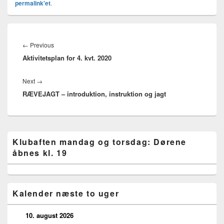
permalink'et
.
Indlægsnavigation
Previous
←
Previous
Aktivitetsplan for 4. kvt. 2020
post:
Next
Next
→
RÆVEJAGT – introduktion, instruktion og jagt
post:
Primary
Klubaften mandag og torsdag: Dørene
Sidebar
åbnes kl. 19
Widget
Area
Kalender næste to uger
10. august 2026