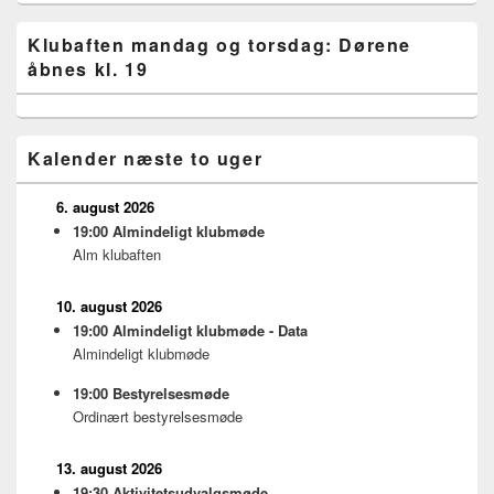
Primary
Klubaften mandag og torsdag: Dørene
Sidebar
åbnes kl. 19
Widget
Area
Kalender næste to uger
6. august 2026
19:00
Almindeligt klubmøde
Alm klubaften
10. august 2026
19:00
Almindeligt klubmøde - Data
Almindeligt klubmøde
19:00
Bestyrelsesmøde
Ordinært bestyrelsesmøde
13. august 2026
19:30
Aktivitetsudvalgsmøde