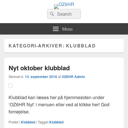
OZ6HR
Search
EDR Horsens Afdeling
Søg
for:
Menu
KATEGORI-ARKIVER:
KLUBBLAD
Nyt oktober klubblad
Skrevet d.
13. september 2016
af
OZ6HR Admin
Klubblad kan læses her på hjemmesiden under
‘OZ6HR Nyt’ i menuen eller ved at klikke her! God
fornøjelse.
Postet i
Klubblad
|
Tagget
Klubblad