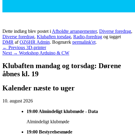
Dette indlæg blev postet i
Afholdte arrangementer
,
Diverse foredrag
,
Diverse foredrag
,
Klubaften torsdag
,
Radio-foredrag
og tagget
DMR
af
OZ6HR Admin
. Bogmærk
permalink'et
.
Indlægsnavigation
Previous
←
Previous
3D-printer
Next
post:
Next
→
Workshop Arduino & CW
post:
Primary
Klubaften mandag og torsdag: Dørene
Sidebar
åbnes kl. 19
Widget
Kalender næste to uger
Area
10. august 2026
19:00
Almindeligt klubmøde - Data
Almindeligt klubmøde
19:00
Bestyrelsesmøde