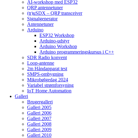
AI-workshop med ESP32
QRP antennetuner
(tr)uSDX – QRP transceiver
Signalgenerator
Antennetuner
Arduino
ESP32 Workshop
Arduino-udstyr
Arduino Workshop
Arduino programmeringskursus i C++
SDR Radio konvent
Loop-antenne
2m Håndapparat test
SMPS-ombygning
Mikrobølgedag 2024
Variabel strømforsyning
IoT Home Automation
Galleri
Brugergalleri
Galleri 2005
Galleri 2006
Galleri 2007
Galleri 2008
Galleri 2009
Galleri 2010