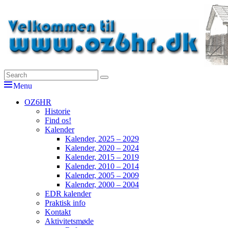
Skip
to
content
Search
Søg
OZ6HR
EDR Horsens Afdeling
for:
Menu
Primær
OZ6HR
Historie
menu
Find os!
Kalender
Kalender, 2025 – 2029
Kalender, 2020 – 2024
Kalender, 2015 – 2019
Kalender, 2010 – 2014
Kalender, 2005 – 2009
Kalender, 2000 – 2004
EDR kalender
Praktisk info
Kontakt
Aktivitetsmøde