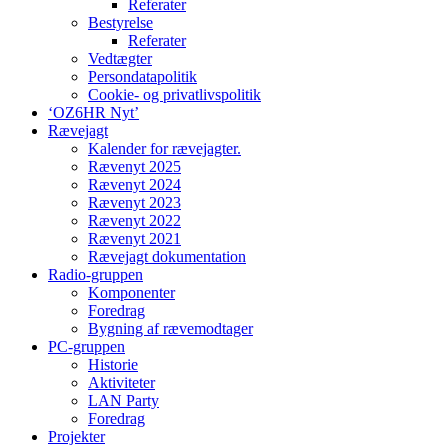
Referater
Bestyrelse
Referater
Vedtægter
Persondatapolitik
Cookie- og privatlivspolitik
‘OZ6HR Nyt’
Rævejagt
Kalender for rævejagter.
Rævenyt 2025
Rævenyt 2024
Rævenyt 2023
Rævenyt 2022
Rævenyt 2021
Rævejagt dokumentation
Radio-gruppen
Komponenter
Foredrag
Bygning af rævemodtager
PC-gruppen
Historie
Aktiviteter
LAN Party
Foredrag
Projekter